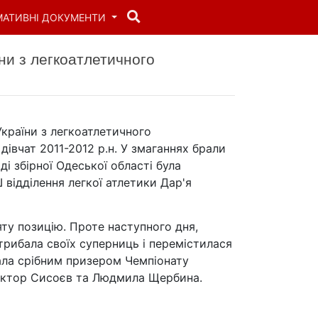
МАТИВНІ ДОКУМЕНТИ
ни з легкоатлетичного
України з легкоатлетичного
дівчат 2011-2012 р.н. У змаганнях брали
аді збірної Одеської області була
відділення легкої атлетики Дар'я
яту позицію. Проте наступного дня,
рибала своїх суперниць і перемістилася
тала срібним призером Чемпіонату
Віктор Сисоєв та Людмила Щербина.