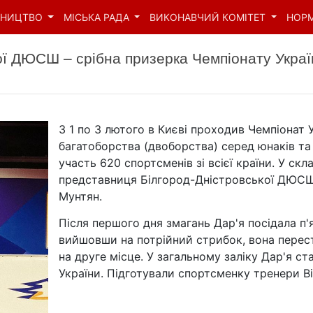
ВНИЦТВО
МІСЬКА РАДА
ВИКОНАВЧИЙ КОМІТЕТ
НОР
ої ДЮСШ – срібна призерка Чемпіонату Украї
З 1 по 3 лютого в Києві проходив Чемпіонат 
багатоборства (двоборства) серед юнаків та 
участь 620 спортсменів зі всієї країни. У скл
представниця Білгород-Дністровської ДЮСШ 
Мунтян.
Після першого дня змагань Дар'я посідала п'
вийшовши на потрійний стрибок, вона перест
на друге місце. У загальному заліку Дар'я с
України. Підготували спортсменку тренери 