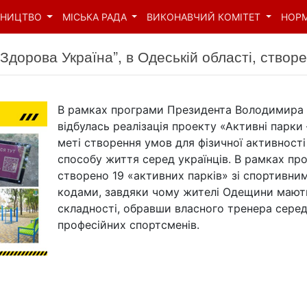
ВНИЦТВО
МІСЬКА РАДА
ВИКОНАВЧИЙ КОМІТЕТ
НОР
дорова Україна”, в Одеській області, створе
В рамках програми Президента Володимира 
відбулась реалізація проекту «Активні парки 
меті створення умов для фізичної активност
способу життя серед українців. В рамках прое
створено 19 «активних парків» зі спортивни
кодами, завдяки чому жителі Одещини мають
складності, обравши власного тренера серед
професійних спортсменів.