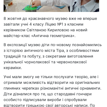
8 жовтня до краєзнавчого музею вже не вперше
завітали учні 4 класу Ліцею №1 з класним
керівником Світланою Кириловою на новий
майстер-клас «Антична геометрика».
В експозиції музею діти по-новому познайомились
з історією античного міста Тіра, з особливостями
традицій та побуту, з секретами виготовлення
унікальної чорнолакової та червонолакової
кераміки.
Учні мали змогу не тільки послухати теорію, але і
отримали можливість відтворити на оригінальних
глиняних черепках різноманітні античні орнаменти.
Діти дізналися про те, що стародавні гончари
особисто підписували вироби і спробували
відтворити грецькою свої авторські написи. По