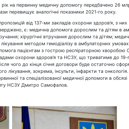
рік на первинну медичну допомогу передбачено 26 млр
ази перевищує аналогічні показники 2021-го року.
пропозицій від 137-ми закладів охорони здоров’я, з них
верджено, є: медична допомога дорослим та дітям в амб
ручання; хірургічні втручання дорослим та дітям; меди
 лікування методом гемодіалізу в амбулаторних умовах;
опомога пацієнтам з гострою респіраторною хворобою C
ладами охорони здоров’я та НСЗУ, що триватиме до 19-г
після чого до кінця січня договори буде остаточно сфо
го лікування, зокрема, інсульти, інфаркти та онкологія
ервинної та спеціалізованої медичної допомоги в обсязі
енту НСЗУ Дмитро Самофалов.