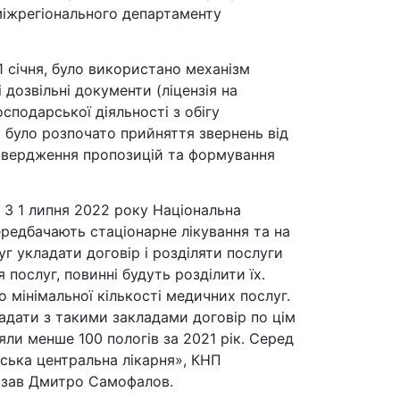
 міжрегіонального департаменту
1 січня, було використано механізм
дозвільні документи (ліцензія на
сподарської діяльності з обігу
 було розпочато прийняття звернень від
підтвердження пропозицій та формування
к З 1 липня 2022 року Національна
ередбачають стаціонарне лікування та на
уг укладати договір і розділяти послуги
 послуг, повинні будуть розділити їх.
 мінімальної кількості медичних послуг.
ладати з такими закладами договір по цім
яли менше 100 пологів за 2021 рік. Серед
ська центральна лікарня», КНП
казав Дмитро Самофалов.