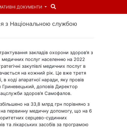
МАТИВНІ ДОКУМЕНТИ
ння з Національною службою
трактування закладів охорони здоров’я з
 медичних послуг населенню на 2022
ратегічні закупівлі медичних послуг в
ачається на кожний рік. Це вже третя
 в ході апаратної наради, яку провів
й Гриневецький, доповів Директор
Нацслужби здоров’я Самофалов.
більшено на 33,8 млрд грн порівняно з
 на первинну медичну допомогу, що на 6
ріоритетних серцево-судинних
нів та лікарських засобів за програмою