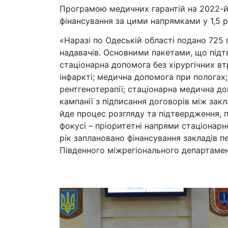
Програмою медичних гарантій на 2022-й 
фінансування за цими напрямками у 1,5 р
«Наразі по Одеській області подано 725 
надавачів. Основними пакетами, що підт
стаціонарна допомога без хірургічних вт
інфаркті; медична допомога при пологах;
рентгенотерапії; стаціонарна медична д
кампанії з підписання договорів між зак
йде процес розгляду та підтвердження, 
фокусі – пріоритетні напрями стаціонарно
рік заплановано фінансування закладів п
Південного міжрегіонального департам