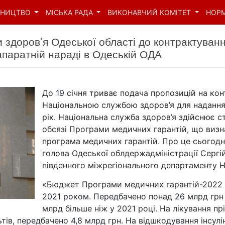
ВНИЦТВО
МІСЬКА РАДА
ВИКОНАВЧИЙ КОМІТЕТ
НОР
и здоров’я Одеської області до контрактува
апаратній нараді в Одеській ОДА
До 19 січня триває подача пропозицій на кон
Національною службою здоров’я для надання
рік. Національна служба здоров’я здійснює ст
обсязі Програми медичних гарантій, що визн
програма медичних гарантій. Про це сьогодні,
голова Одеської облдержадміністрації Сергі
південного міжрегіонального департаменту 
«Бюджет Програми медичних гарантій-2022 з
2021 роком. Передбачено понад 26 млрд грн
млрд більше ніж у 2021 році. На лікування п
тів, передбачено 4,8 млрд грн. На відшкодування інсулі