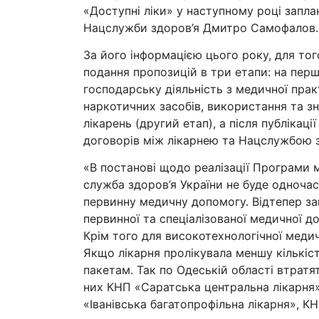
«Доступні ліки» у наступному році запл
Нацслужби здоров’я Дмитро Самофалов.
За його інформацією цього року, для тог
подання пропозицій в три етапи: на перш
господарську діяльність з медичної практ
наркотичних засобів, використання та з
лікарень (другий етап), а після публікац
договорів між лікарнею та Нацслужбою з
«В постанові щодо реалізації Програми м
служба здоров’я України не буде одноча
первинну медичну допомогу. Відтепер зак
первинної та спеціалізованої медичної до
Крім того для високотехнологічної меди
Якщо лікарня пролікувала меншу кількіст
пакетам. Так по Одеській області втратят
них КНП «Саратська центральна лікарня»
«Іванівська багатопрофільна лікарня», 