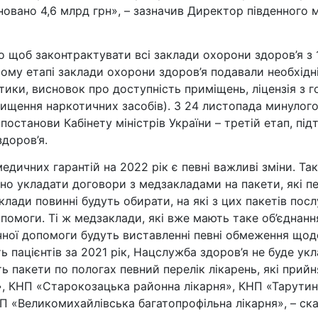
ановано 4,6 млрд грн», – зазначив Директор південного
о щоб законтрактувати всі заклади охорони здоров’я з 
ому етапі заклади охорони здоров’я подавали необхідні 
ики, висновок про доступність приміщень, ліцензія з го
нищення наркотичних засобів). З 24 листопада минулого
ії постанови Кабінету міністрів України – третій етап, 
доров’я.
едичних гарантій на 2022 рік є певні важливі зміни. Та
сно укладати договори з медзакладами на пакети, які п
лади повинні будуть обирати, на які з цих пакетів посл
помоги. Ті ж медзаклади, які вже мають таке об’єднання
чної допомоги будуть виставленні певні обмеження щодо
ь пацієнтів за 2021 рік, Нацслужба здоров’я не буде ук
ь пакети по пологах певний перелік лікарень, які прийн
, КНП «Старокозацька районна лікарня», КНП «Тарутин
КНП «Великомихайлівська багатопрофільна лікарня», – с