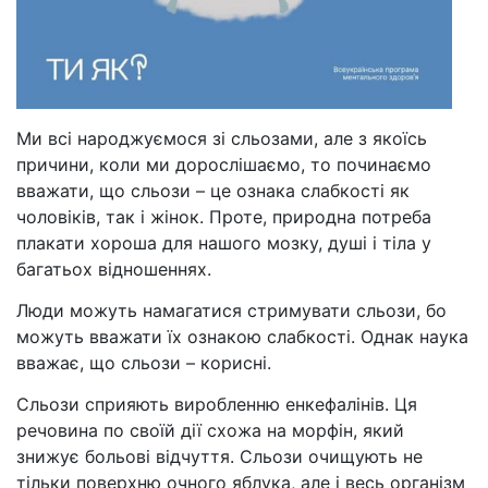
Ми всі народжуємося зі сльозами, але з якоїсь
причини, коли ми дорослішаємо, то починаємо
вважати, що сльози – це ознака слабкості як
чоловіків, так і жінок. Проте, природна потреба
плакати хороша для нашого мозку, душі і тіла у
багатьох відношеннях.
Люди можуть намагатися стримувати сльози, бо
можуть вважати їх ознакою слабкості. Однак наука
вважає, що сльози – корисні.
Сльози сприяють виробленню енкефалінів. Ця
речовина по своїй дії схожа на морфін, який
знижує больові відчуття. Сльози очищують не
тільки поверхню очного яблука, але і весь організм