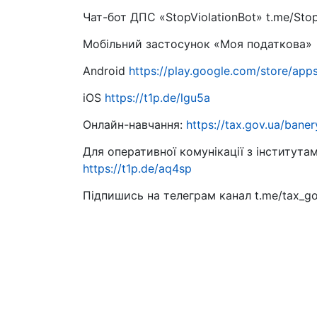
Чат-бот ДПС «StopViolationBot» t.me/Sto
Мобільний застосунок «Моя податкова»
Android
https://play.google.com/store/apps
iOS
https://t1p.de/lgu5a
Онлайн-навчання:
https://tax.gov.ua/bane
Для оперативної комунікації з інститута
https://t1p.de/aq4sp
Підпишись на телеграм канал t.me/tax_g