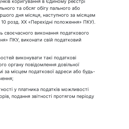
унків коригування в Єдиному реєстрі
ьного та обсяг обігу пального або
ершого дня місяця, наступного за місяцем
 10 розд. XX «Перехідні положення» ПКУ).
ь своєчасного виконання податкового
ення» ПКУ, виконати свій податковий
остей виконувати такі податкові
ого органу повідомлення довільної
і за місцем податкової адреси або будь-
чення;
утності у платника податків можливості
рів, подання звітності протягом періоду