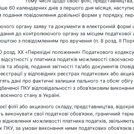
тому числі щодо своєї філії, представництва
зніше 60 календарних днів з першого дня місяця, наступ
 подання повідомлення довільної форми у порядку, пере
ючого органу заяву та документи в електронній формі
одання до контролюючого органу за місцем податкової 
оштою з повідомленням про вручення (п. 8 розд. ІІ Пор
 10 розд. XX «Перехідні положення» Податкового кодексу
зі відсутності у платника податків можливості своєчасн
в та зборів, подання звітності та/або документів (пові
КУ, реєстрації у відповідних реєстрах податкових або акц
ять дані про фактичні залишки пального та обсяг обіг
дбаченої ПКУ відповідальності з обов’язковим виконанн
воєнного стану в Україні.
оєї філії або акцизного складу, представництва, відок
ть виконувати свої податкові обов’язки, граничний тер
відновлення можливості платника податків, звільняютьс
их ПКУ, за умови виконання ними податкових обов’язків