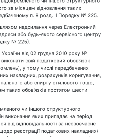
, відокремленого чи іншого структурного
ного за місяцем відновлення таких
дбаченому п. 8 розд. ІІ Порядку № 225.
 шляхом надсилання через Електронний
адреси або будь-якого сервісного центру
ядку № 225).
 України від 02 грудня 2010 року №
о виконати свій податковий обов’язок
домлень), у тому числі передбачених
изних накладних, розрахунків коригування,
у пального або спирту етилового тощо,
ям таких обов’язків протягом шести
ремленого чи іншого структурного
мін виконання яких припадає на період
я від відповідальності за несвоєчасне
 щодо реєстрації податкових накладних/