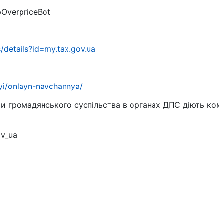
pOverpriceBot
/details?id=my.tax.gov.ua
ryi/onlayn-navchannya/
ми громадянського суспільства в органах ДПС діють ко
ov_ua