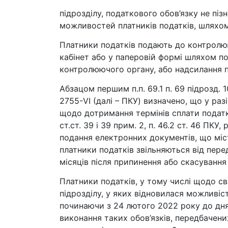
підрозділу, податкового обов’язку не пі
можливостей платників податків, шляхом
Платники податків подають до контролю
кабінет або у паперовій формі шляхом п
контролюючого органу, або надсилання п
Абзацом першим п.п. 69.1 п. 69 підрозд.
2755-VI (далі – ПКУ) визначено, що у ра
щодо дотримання термінів сплати податкі
ст.ст. 39 і 39 прим. 2, п. 46.2 ст. 46 П
подання електронних документів, що міст
платники податків звільняються від пере
місяців після припинення або скасування 
Платники податків, у тому числі щодо св
підрозділу, у яких відновилася можливіс
починаючи з 24 лютого 2022 року до дня 
виконання таких обов’язків, передбачен