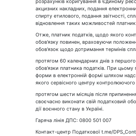
розрахунків коригування в Єдиному реєс
акцизних накладних, подання електронних
спирту етилового, подання звітності, сп
відновлення таких можливостей платників
Отже, платник податків, щодо якого ко
обов’язку повинен, враховуючи положення
обов’язок щодо дотримання термінів сплат
протягом 60 календарних днів з першого
обов’язки платника податків. При цьому
форми в електронній формі шляхом надси
якого сервісного центру контролюючого 
протягом шести місяців після припинення
своєчасно виконати свій податковий обов
дії воєнного стану в Україні.
Гаряча лінія ДПС: 0800 501 007
Контакт-центр Податкової t.me/DPS_Cont