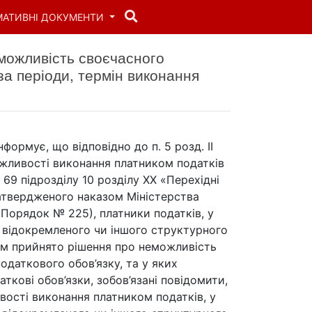
МАТИВНІ ДОКУМЕНТИ
еможливість своєчасного
за періоди, термін виконання
формує, що відповідно до п. 5 розд. ІІ
жливості виконання платником податків
у 69 підрозділу 10 розділу XX «Перехідні
атвердженого наказом Міністерства
– Порядок № 225), платники податків, у
, відокремленого чи іншого структурного
ом прийнято рішення про неможливість
одаткового обов’язку, та у яких
ткові обов’язки, зобов’язані повідомити,
ості виконання платником податків, у