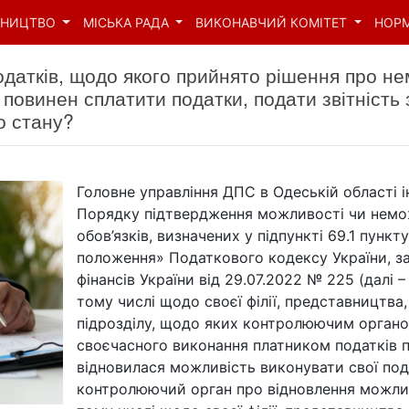
ВНИЦТВО
МІСЬКА РАДА
ВИКОНАВЧИЙ КОМІТЕТ
НОР
одатків, щодо якого прийнято рішення про н
повинен сплатити податки, подати звітність 
о стану?
Головне управління ДПС в Одеській області ін
Порядку підтвердження можливості чи немо
обов’язків, визначених у підпункті 69.1 пункт
положення» Податкового кодексу України, з
фінансів України від 29.07.2022 № 225 (далі 
тому числі щодо своєї філії, представництва
підрозділу, щодо яких контролюючим орган
своєчасного виконання платником податків п
відновилася можливість виконувати свої пода
контролюючий орган про відновлення можлив