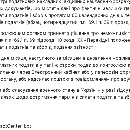
трі податкових накладних, акцизних накладних/розрах
 документів, що містять дані про фактичні залишки пал
лати податків і зборів протягом 60 календарних днів з п
 податків (абзац чотирнадцятий п.п. 69.1 п. 69 підрозд.
нтролюючим органом прийнято рішення про неможливіст
 п.п. 69.1 п. 69 підрозд. 10 розд. XX «Перехідні полож
и податків та зборів, подання звітності:
 дня місяця, наступного за місяцем відновлення можлив
 платник податків у такі ж строки подає до контролююч
лання через Електронний кабінет або у паперовій форм
органу, або надсилає поштою з повідомленням про вру
 або скасування воєнного стану в Україні – у разі відс
’язок щодо дотримання термінів сплати податків та збо
actCenter_bot