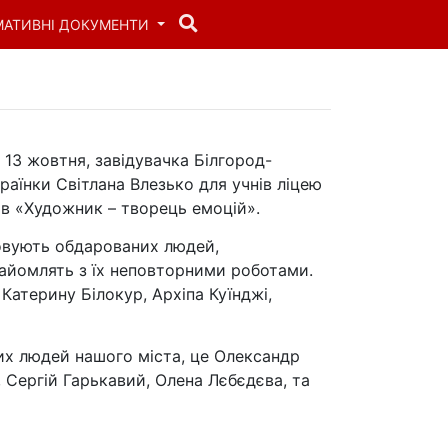
МАТИВНІ ДОКУМЕНТИ
 13 жовтня, завідувачка Білгород-
раїнки Світлана Влезько для учнів ліцею
ів «Художник – творець емоцій».
новують обдарованих людей,
найомлять з їх неповторними роботами.
атерину Білокур, Архіпа Куїнджі,
их людей нашого міста, це Олександр
Сергій Гарькавий, Олена Лєбєдєва, та