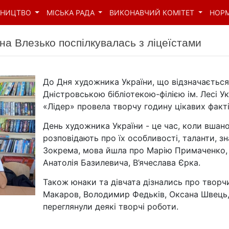
ВНИЦТВО
МІСЬКА РАДА
ВИКОНАВЧИЙ КОМІТЕТ
НОР
ана Влезько поспілкувалась з ліцеїстами
До Дня художника України, що відзначається
Дністровською бібліотекою-філією ім. Лесі Ук
«Лідер» провела творчу годину цікавих факт
День художника України - це час, коли вша
розповідають про їх особливості, таланти, з
Зокрема, мова йшла про Марію Примаченко, К
Анатолія Базилевича, В’ячеслава Єрка.
Також юнаки та дівчата дізнались про творч
Макаров, Володимир Федьків, Оксана Швець, 
переглянули деякі творчі роботи.