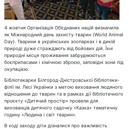
4 жовтня Організація Об’єднаних націй визначила
як Міжнародний день захисту тварин (World Animal
Day). Тварини в українських зоопарках і в дикій
природі дуже страждають від бойових дій. Їхні
природні місця проживання забруднюються
боєприпасами і хімічною зброєю, заповідні зони під
окупацією.
Бібліотекарки Білгород-Дністровської бібліотеки-
філії ім. Лесі Українки з метою виховання людяного
відношення до тварин та в рамках дії бібліотечного
проєкту «Дитячий простір» провели для
вихованців дитячого садочку «Казка» тематичну
годину «Людина і світ тварин».
В ході заходу діти дізналися про важливість