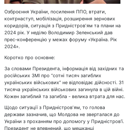
Озброєння України, посилення ППО, втрати,
контрнаступ, мобілізація, розширення зернових
коридорів, ситуація з Придністровʼям та плани на
2024 рік. У неділю Володимир Зеленський дав
прес-конференцію у межах форуму «Україна. Рік
2024».
Коротко про основне:
За словами Президента, інформація від західних та
російських ЗМІ про “сотні тисяч загиблих
українських військових” не відповідає дійсності. 31
тисяча українських військових загинула в цій війні.
Кожен загиблий та загибла - велика втрата для нас.
Щодо ситуації з Придністровʼям, то голова
держави зазначив, що Молдова не зверталася до
України з проханням про допомогу у Придністров’ї.
Президент не впевнений, що мешканці