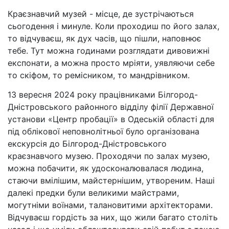
Краєзнавчий музей - місце, де зустрічаються
сьогодення і минуле. Коли проходиш по його залах,
то відчуваєш, як дух часів, що пішли, наповнює
тебе. Тут можна годинами розглядати дивовижні
експонати, а можна просто мріяти, уявляючи себе
то скіфом, то ремісником, то мандрівником.
13 вересня 2024 року працівниками Білгород-
Дністровського районного відділу філії Державної
установи «Центр пробації» в Одеській області для
під облікової неповнолітньої було організована
екскурсія до Білгород-Дністровського
краєзнавчого музею. Проходячи по залах музею,
можна побачити, як удосконалювалася людина,
стаючи вмілішим, майстернішим, утвореним. Наші
далекі предки були великими майстрами,
могутніми воїнами, талановитими архітекторами.
Відчуваєш гордість за них, що жили багато століть