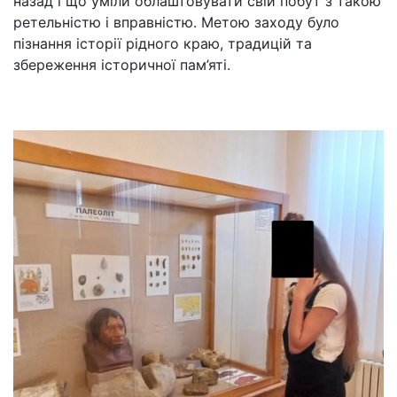
назад і що уміли облаштовувати свій побут з такою
ретельністю і вправністю. Метою заходу було
пізнання історії рідного краю, традицій та
збереження історичної пам’яті.