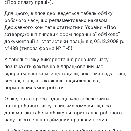
«Про оплату праці»).
Для цього, відповідно, ведеться табель обліку
робочого часу, що регламентовано наказом
Державного комітета статистики України «Про
затвердження типових форм первинної облікової
документації зі статистики праці» від 05.12.2008 р.
№489 (типова форма № П-5).
У табелі обліку використання робочого часу
позначають фактично відпрацьований час,
відпрацьовані за місяць години, зокрема надурочні,
вечірні, нічні, а також інші відхилення від
нормальних умов роботи.
Отже, кожен роботодавець має забезпечити
облік робочого часу в письмовому вигляді за
допомогою табеля обліку використання робочого
часу, навіть якщо найманий працівник один.
Ці обов’язки покладаються на роботодавця ч. 3 ст.