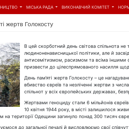
ВНИЦТВО
МІСЬКА РАДА
ВИКОНАВЧИЙ КОМІТЕТ
НОР
ті жертв Голокосту
В цей скорботний день світова спільнота не 
людиноненависницької політики, але й засві
антисемітизмом, расизмом та всіма іншими 
призвести до цілеспрямованого насилля щод
День пам’яті жертв Голокосту – це нагадуван
вбивство євреїв та незліченні жертви з числ
спільнот у всіх європейських державах, без
Жертвами геноциду стали 6 мільйонів євреї
10 квітня 1944 року, в місті залишилося жив
м на території Одещини загинуло понад 300 тисяч євре
уємося до загальної печалі й висловлюємо свої співчуття