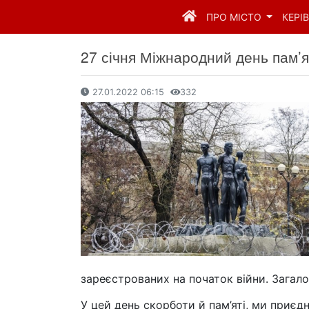
ПРО МІСТО
КЕРІ
27 січня Міжнародний день пам’я
27.01.2022 06:15
332
зареєстрованих на початок війни. Загало
У цей день скорботи й пам’яті, ми приєдн