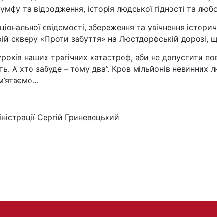
іумфу та відродження, історія людської гідності та любо
ональної свідомості, збереження та увічнення історичн
ій скверу «Проти забуття» на Люстдорфській дорозі, щ
уроків наших трагічних катастроф, аби не допустити п
ть. А хто забуде – тому два”. Кров мільйонів невинних 
ам’ятаємо…
ністрації Сергій Гриневецький