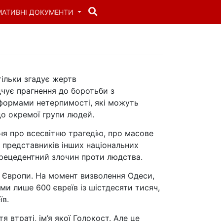
МАТИВНІ ДОКУМЕНТИ
тільки згадує жертв
дчує прагнення до боротьби з
формами нетерпимості, які можуть
о окремої групи людей.
ня про всесвітню трагедію, про масове
а представників інших національних
прецедентний злочин проти людства.
в Європи. На момент визволення Одеси,
ими лише 600 євреїв із шістдесяти тисяч,
їв.
 втраті, ім’я якої Голокост. Але це