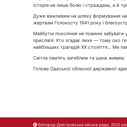
історія не лише болю і страждань, а й тр
Дуже важливим на шляху формування наці
жертвам Голокосту 1941 року і благоустр
Майбутні покоління не повинні забувати 
прислів’я: Хто згадає лихе — тому око ге
найбільших трагедій XX століття… Ми п
Світла пам’ять загиблим та шана живим.
Голова Одеської обласної державної адмі
Білгород-Дністровська міська рада, 2022 рік