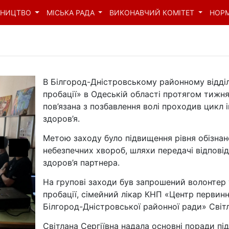
ВНИЦТВО
МІСЬКА РАДА
ВИКОНАВЧИЙ КОМІТЕТ
НОР
В Білгород-Дністровському районному відділ
пробації» в Одеській області протягом тижня
пов’язана з позбавлення волі проходив цикл
здоров’я.
Метою заходу було підвищення рівня обізнан
небезпечних хвороб, шляхи передачі відповід
здоров’я партнера.
На групові заходи був запрошений волонтер
пробації, сімейний лікар КНП «Центр первин
Білгород-Дністровської районної ради» Світ
Світлана Сергіївна надала основні поради п