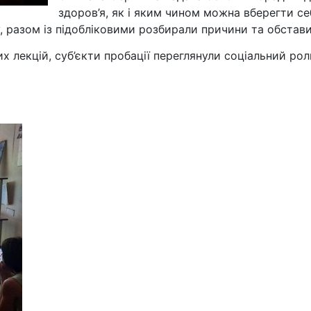
здоров’я, як і яким чином можна вберегти с
у, разом із підобліковими розбирали причини та обста
их лекцій, суб’єкти пробації переглянули соціальний ро