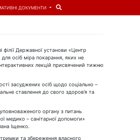
МАТИВНІ ДОКУМЕНТИ
і філії Державної установи «Центр
 для осіб міра покарання, яких не
 інтерактивних лекцій присвячений тижню
ості засуджених осіб щодо соціально –
альне ставлення до свого здоров’я та
 уповноваженого органу з питань
ної медико – санітарної допомоги»
лана Іщенко.
ідтримки та збереження власного