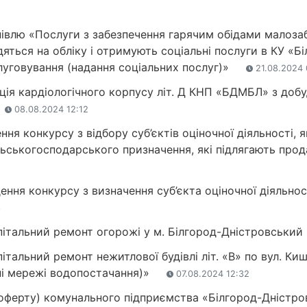
півлю «Послуги з забезпечення гарячим обідами малозаб
яться на обліку і отримують соціальні послуги в КУ «
луговування (надання соціальних послуг)»
21.08.2024 
кція кардіологічного корпусу літ. Д КНП «БДМБЛ» з до
08.08.2024 12:12
ня конкурсу з відбору суб’єктів оціночної діяльності, я
ільськогосподарського призначення, які підлягають пр
ння конкурсу з визначення суб’єкта оціночної діяльност
6
апітальний ремонт огорожі у м. Білгород-Дністровський
італьний ремонт нежитлової будівлі літ. «В» по вул. Ки
ні мережі водопостачання)»
07.08.2024 12:32
(оферту) комунального підприємства «Білгород-Дністр