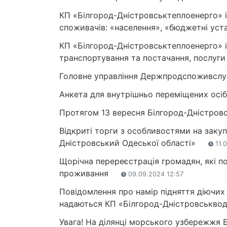
КП «Білгород-Дністровськтеплоенерго» і
споживачів: «населення», «бюджетні устан
КП «Білгород-Дністровськтеплоенерго» і
транспортування та постачання, послуги 
Головне управління Держпродспоживслу
Анкета для внутрішньо переміщених осі
Протягом 13 вересня Білгород-Дністро
Відкриті торги з особливостями на закуп
Дністровський Одеської області»
11.0
Щорічна перереєстрація громадян, які п
проживання
09.09.2024 12:57
Повідомлення про намір підняття діючих
надаються КП «Білгород-Дністровськвод
Увага! На ділянці морського узбережжя Б