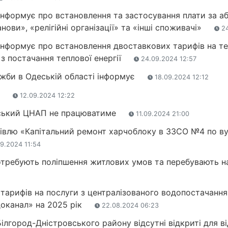
нформує про встановлення та застосування плати за аб
ови», «релігійні організації» та «інші споживачі»
24
нформує про встановлення двоставкових тарифів на теп
з постачання теплової енергії
24.09.2024 12:57
жби в Одеській області інформує
18.09.2024 12:12
б
12.09.2024 12:22
вський ЦНАП не працюватиме
11.09.2024 21:00
івлю «Капітальний ремонт харчоблоку в ЗЗСО №4 по вул
9.2024 11:54
отребують поліпшення житлових умов та перебувають н
 тарифів на послуги з централізованого водопостачання
оканал» на 2025 рік
22.08.2024 06:23
ілгород-Дністровського району відсутні відкриті для ві