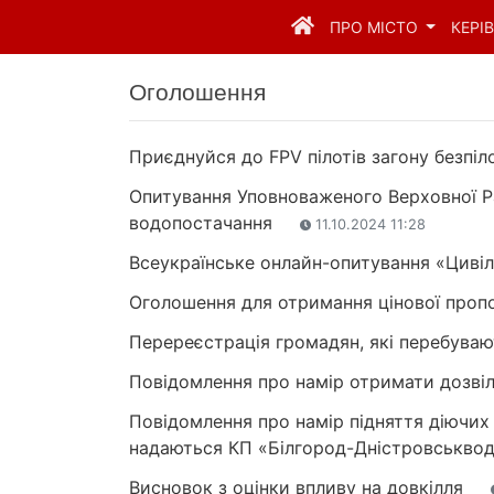
ПРО МІСТО
КЕРІ
Оголошення
Приєднуйся до FPV пілотів загону безпі
Опитування Уповноваженого Верховної Ра
водопостачання
11.10.2024 11:28
Всеукраїнське онлайн-опитування «Цивіл
Оголошення для отримання цінової пропо
Перереєстрація громадян, які перебува
Повідомлення про намір отримати дозв
Повідомлення про намір підняття діючих
надаються КП «Білгород-Дністровськвод
Висновок з оцінки впливу на довкілля