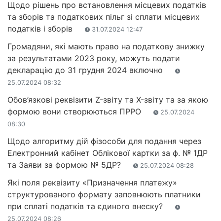
Щодо рішень про встановлення місцевих податків
та зборів та податкових пільг зі сплати місцевих
податків і зборів
31.07.2024 12:47
Громадяни, які мають право на податкову знижку
за результатами 2023 року, можуть подати
декларацію до 31 грудня 2024 включно
25.07.2024 08:32
Обов’язкові реквізити Z-звіту та X-звіту та за якою
формою вони створюються ПРРО
25.07.2024
08:30
Щодо алгоритму дій фізособи для подання через
Електронний кабінет Облікової картки за ф. № 1ДР
та Заяви за формою № 5ДР?
25.07.2024 08:28
Які поля реквізиту «Призначення платежу»
структурованого формату заповнюють платники
при сплаті податків та єдиного внеску?
25.07.2024 08:26