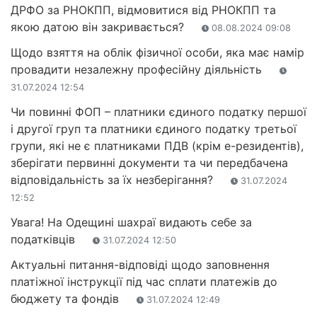
ДРФО за РНОКПП, відмовитися від РНОКПП та
якою датою він закривається?
08.08.2024 09:08
Щодо взяття на облік фізичної особи, яка має намір
провадити незалежну професійну діяльність
31.07.2024 12:54
Чи повинні ФОП – платники єдиного податку першої
і другої груп та платники єдиного податку третьої
групи, які не є платниками ПДВ (крім е-резидентів),
зберігати первинні документи та чи передбачена
відповідальність за їх незберігання?
31.07.2024
12:52
Увага! На Одещині шахраї видають себе за
податківців
31.07.2024 12:50
Актуальні питання-відповіді щодо заповнення
платіжної інструкції під час сплати платежів до
бюджету та фондів
31.07.2024 12:49