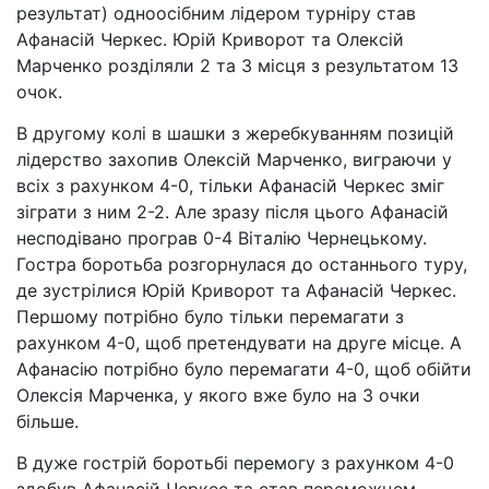
результат) одноосібним лідером турніру став
Афанасій Черкес. Юрій Криворот та Олексій
Марченко розділяли 2 та 3 місця з результатом 13
очок.
В другому колі в шашки з жеребкуванням позицій
лідерство захопив Олексій Марченко, виграючи у
всіх з рахунком 4-0, тільки Афанасій Черкес зміг
зіграти з ним 2-2. Але зразу після цього Афанасій
несподівано програв 0-4 Віталію Чернецькому.
Гостра боротьба розгорнулася до останнього туру,
де зустрілися Юрій Криворот та Афанасій Черкес.
Першому потрібно було тільки перемагати з
рахунком 4-0, щоб претендувати на друге місце. А
Афанасію потрібно було перемагати 4-0, щоб обійти
Олексія Марченка, у якого вже було на 3 очки
більше.
В дуже гострій боротьбі перемогу з рахунком 4-0