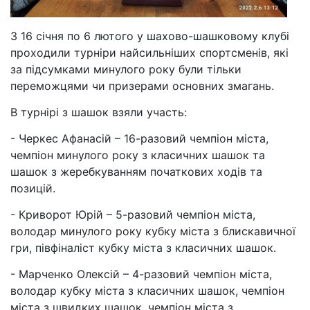
З 16 січня по 6 лютого у шахово-шашковому клубі
проходили турніри найсильніших спортсменів, які
за підсумками минулого року були тільки
переможцями чи призерами основних змагань.
В турнірі з шашок взяли участь:
- Черкес Афанасій – 16-разовий чемпіон міста,
чемпіон минулого року з класичних шашок та
шашок з жеребкуванням початкових ходів та
позицій.
- Криворот Юрій – 5-разовий чемпіон міста,
володар минулого року кубку міста з блискавичної
гри, півфіналіст кубку міста з класичних шашок.
- Марченко Олексій – 4-разовий чемпіон міста,
володар кубку міста з класичних шашок, чемпіон
міста з швидких шашок, чемпіон міста з