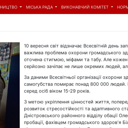
ВНИЦТВО
МІСЬКА РАДА
ВИКОНАВЧИЙ КОМІТЕТ
НОР
10 вересня світ відзначає Всесвітній день з
важлива проблема охорони громадського здор
оточена стигмою, міфами та табу. Але кожен
серйозно зачіпає не лише окремих людей, але й
За даними Всесвітньої організації охорони зд
самогубства помирає понад 800 000 людей. 
серед осіб віком 15-29 років.
З метою укріплення цінностей життя, попере
розвиток стресостійкості та адаптивного ст
Дністровського районного відділу обації Ол
пробації, фахівцем громадського здоров'я Б