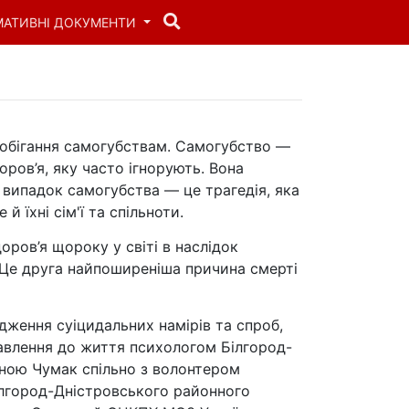
МАТИВНІ ДОКУМЕНТИ
апобігання самогубствам. Самогубство —
ов’я, яку часто ігнорують. Вона
 випадок самогубства — це трагедія, яка
 їхні сім'ї та спільноти.
оров’я щороку у світі в наслідок
Це друга найпоширеніша причина смерті
дження суіцидальних намірів та спроб,
авлення до життя психологом Білгород-
еною Чумак спільно з волонтером
ілгород-Дністровського районного