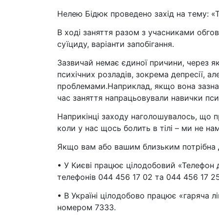
Нелею Бідюк проведено захід на тему: «Т
В ході заняття разом з учасниками обго
суїциду, варіанти запобігання.
Зазвичай немає єдиної причини, через я
психічних розладів, зокрема депресії, а
проблемами.Наприклад, якщо вона зазнал
час заняття напрацьовували навички пси
Наприкінці заходу наголошувалось, що п
коли у нас щось болить в тілі – ми не н
Якщо вам або вашим близьким потрібна 
• У Києві працює цілодобовий «Телефон 
телефонів 044 456 17 02 та 044 456 17 25
• В Україні цілодобово працює «гаряча лі
номером 7333.