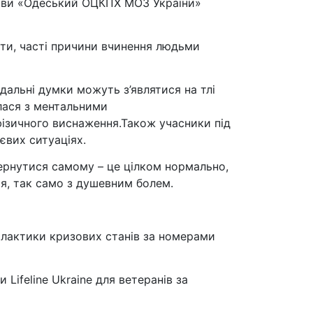
нови «Одеський ОЦКПХ МОЗ України»
ити, часті причини вчинення людьми
дальні думки можуть з’являтися на тлі
алася з ментальними
фізичного виснаження.Також учасники під
євих ситуаціях.
ернутися самому – це цілком нормально,
ря, так само з душевним болем.
ілактики кризових станів за номерами
 Lifeline Ukraine для ветеранів за