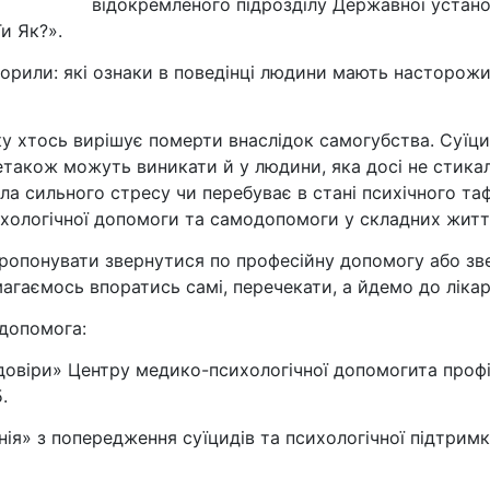
відокремленого підрозділу Державної уста
и Як?».
ворили: які ознаки в поведінці людини мають насторож
ку хтось вирішує померти внаслідок самогубства. Суїци
летакож можуть виникати й у людини, яка досі не стик
а сильного стресу чи перебуває в стані психічного та
хологічної допомоги та самодопомоги у складних житт
ропонувати звернутися по професійну допомогу або зв
амагаємось впоратись самі, перечекати, а йдемо до ліка
допомога:
довіри» Центру медико-психологічної допомогита проф
.
нія» з попередження суїцидів та психологічної підтримки