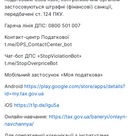
застосовуються штрафні (фінансові) санкції,
передбачені ст. 124 ПКУ.
Гаряча лінія ДПС: 0800 501 007
Контакт-центр Податкової
t.me/DPS_ContactCenter_bot
Чат-бот ДПС «StopViolationBot»
t.me/StopOverpriceBot
Мобільний застосунок «Моя податкова»
Android
https://play.google.com/store/apps/details?
id=my.tax.gov.ua
iOS
https://t1p.de/lgu5a
Онлайн-навчання:
https://tax.gov.ua/baneryi/onlayn-
navchannya/
Для оперативної комунікації з інститутами