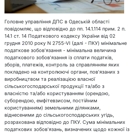
Головне управління ДПС в Одеській області
повідомляє, що відповідно до пп. 14.1.114 прим. 2 п.
14.1 ст. 14 Податкового кодексу України від 02
грудня 2010 року N 2755-VI (далі - ПКУ) мінімальне
податкове зобов'язання - мінімальна величина
податкового зобов'язання із сплати податків,
зборів, платежів, контроль за справлянням яких
покладено на контролюючі органи, пов'язаних з
виробництвом та реалізацією власної
сільськогосподарської продукції та/або з
власністю та/або користуванням (орендою,
суборендою, емфітевзисом, постійним
користуванням) земельними ділянками,
віднесеними до сільськогосподарських угідь,
розрахована відповідно до ПКУ. Сума мінімальних
податкових зобов'язань, визначених щодо кожної із