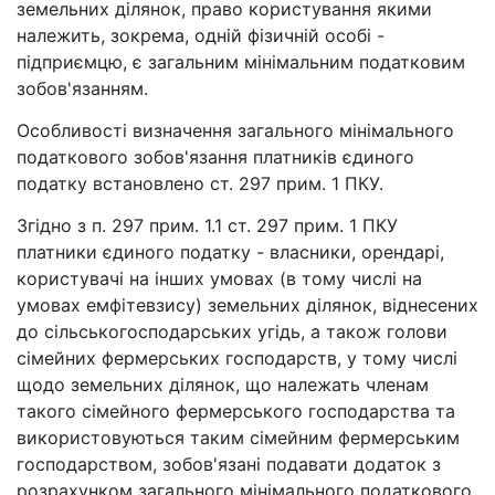
земельних ділянок, право користування якими
належить, зокрема, одній фізичній особі -
підприємцю, є загальним мінімальним податковим
зобов'язанням.
Особливості визначення загального мінімального
податкового зобов'язання платників єдиного
податку встановлено ст. 297 прим. 1 ПКУ.
Згідно з п. 297 прим. 1.1 ст. 297 прим. 1 ПКУ
платники єдиного податку - власники, орендарі,
користувачі на інших умовах (в тому числі на
умовах емфітевзису) земельних ділянок, віднесених
до сільськогосподарських угідь, а також голови
сімейних фермерських господарств, у тому числі
щодо земельних ділянок, що належать членам
такого сімейного фермерського господарства та
використовуються таким сімейним фермерським
господарством, зобов'язані подавати додаток з
розрахунком загального мінімального податкового