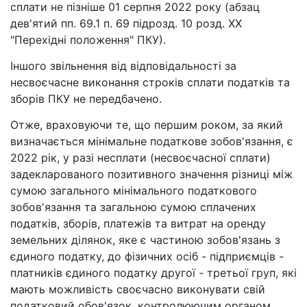
сплати не пізніше 01 серпня 2022 року (абзац
дев'ятий пп. 69.1 п. 69 підрозд. 10 розд. XX
"Перехідні положення" ПКУ).
Іншого звільнення від відповідальності за
несвоєчасне виконання строків сплати податків та
зборів ПКУ не передбачено.
Отже, враховуючи те, що першим роком, за який
визначається мінімальне податкове зобов'язання, є
2022 рік, у разі несплати (несвоєчасної сплати)
задекларованого позитивного значення різниці між
сумою загального мінімального податкового
зобов'язання та загальною сумою сплачених
податків, зборів, платежів та витрат на оренду
земельних ділянок, яке є частиною зобов'язань з
єдиного податку, до фізичних осіб - підприємців -
платників єдиного податку другої - третьої груп, які
мають можливість своєчасно виконувати свій
податковий обов'язок, контролюючим органом