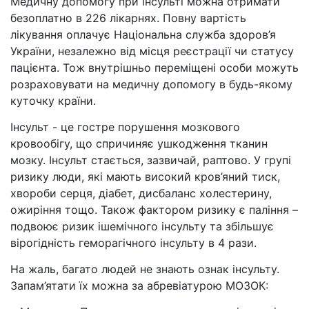
Медичну допомогу при інсульті можна отримати
безоплатно в 226 лікарнях. Повну вартість
лікування оплачує Національна служба здоров’я
України, незалежно від місця реєстрації чи статусу
пацієнта. Тож внутрішньо переміщені особи можуть
розраховувати на медичну допомогу в будь-якому
куточку країни.
Інсульт - це гостре порушення мозкового
кровообігу, що спричиняє ушкодження тканин
мозку. Інсульт стається, зазвичай, раптово. У групі
ризику люди, які мають високий кров’яний тиск,
хвороби серця, діабет, дисбаланс холестерину,
ожиріння тощо. Також фактором ризику є паління –
подвоює ризик ішемічного інсульту та збільшує
вірогідність геморагічного інсульту в 4 рази.
На жаль, багато людей не знають ознак інсульту.
Запам’ятати їх можна за абревіатурою МОЗОК: