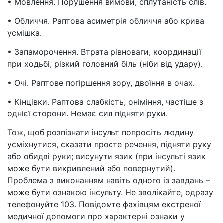
• Мовлення. Порушення вимови, сплутаність слів.
• Обличчя. Раптова асиметрія обличчя або крива
усмішка.
• Запаморочення. Втрата рівноваги, координації
при ходьбі, різкий головний біль (ніби від удару).
• Очі. Раптове погіршення зору, двоїння в очах.
• Кінцівки. Раптова слабкість, оніміння, частіше з
однієї сторони. Немає сил підняти руки.
Тож, щоб розпізнати інсульт попросіть людину
усміхнутися, сказати просте речення, підняти руку
або обидві руки; висунути язик (при інсульті язик
може бути викривлений або повернутий).
Проблема з виконанням навіть одного із завдань –
може бути ознакою інсульту. Не зволікайте, одразу
телефонуйте 103. Повідомте фахівцям екстреної
медичної допомоги про характерні ознаки у