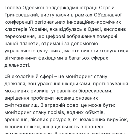
Голова Одеської облдержадміністрації Сергій
Гриневецький, виступаючи в рамках Об’єднавчої
конференції регіональних інноваційно-космічних
кластерів України, яка відбулась в Одесі, висловив
переконання, що цифрові зображення поверхні
нашої планети, отримані за допомогою
українського супутника, мають використовуватися
вітчизняними фахівцями в багатьох сферах
діяльності.
«В екологічній сфері – це моніторинг стану
довкілля, зон ураження шкідниками, прогнозування
можливих ризиків, управління біоресурсами,
вирішення проблеми несанкціонованих
сміттєзвалищ. В аграрній сфері це може бути:
моніторинг стану посівів, водних об’єктів,
зрошення, лісових ресурсів, їх незаконних вирубок,
лісових пожеж, інша діяльність в процесі
землекористування. В транспортно-логістичному: