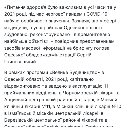
«Питання здоров’я було важливим в усі часи та у
2021 році, під час чергової пандемії COVID-19,
набуло особливого значення. Зазначу, що у сфері
медицини, в усіх районах Одеської області
збудовано, реконструйовано і відремонтовано
найбільше об’єктів», – повідомив представникам
засобів масової інформації на брифінгу голова
Одеської облдержадміністрації Сергій
Гриневецький.
В рамках програми «Велике Будівництво» в
Одеській області, 2021 році, капітально
відремонтовано та введено в експлуатацію 11
приймальних відділень: в Чорноморській лікарні, в
Арцизькій центральній районній лікарні, в Міській
клінічній лікарні №11, в Міській клінічній лікарні №10,
в Ізмаїльській міській центральній лікарні, в
Березівській центральної районні лікарні та в
Одеської обласної клінічної лікарні. Окрім цього