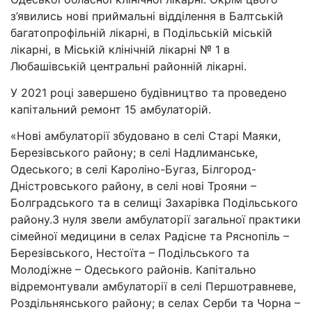
з’явились нові приймальні відділення в Балтській
багатопрофільній лікарні, в Подільській міській
лікарні, в Міській клінічній лікарні № 1 в
Любашівській центральні районній лікарні.
У 2021 році завершено будівництво та проведено
капітальний ремонт 15 амбулаторій.
«Нові амбулаторії збудовано в селі Старі Маяки,
Березівського району; в селі Надлиманське,
Одеського; в селі Кароліно-Бугаз, Білгород-
Дністровського району, в селі нові Трояни –
Болградського та в селищі Захарівка Подільського
району.З нуля звели амбулаторії загальної практики
сімейної медицини в селах Радісне та Ряснопіль –
Березівського, Нестоїта – Подільського та
Молодіжне – Одеського районів. Капітально
відремонтували амбулаторії в селі Першотравневе,
Роздільнянського району; в селах Серби та Чорна –