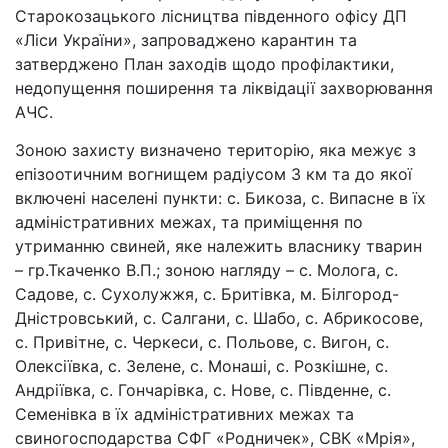
Старокозацького лісництва південного офісу ДП
«Ліси України», запроваджено карантин та
затверджено План заходів щодо профілактики,
недопущення поширення та ліквідації захворювання
АЧС.
Зоною захисту визначено територію, яка межує з
епізоотичним вогнищем радіусом 3 км та до якої
включені населені пункти: с. Бикоза, с. Випасне в їх
адміністративних межах, та приміщення по
утриманню свиней, яке належить власнику тварин
– гр.Ткаченко В.П.; зоною нагляду – с. Молога, с.
Садове, с. Сухолужжя, с. Бритівка, м. Білгород-
Дністровський, с. Салгани, с. Шабо, с. Абрикосове,
с. Привітне, с. Черкеси, с. Польове, с. Вигон, с.
Олексіївка, с. Зелене, с. Монаші, с. Розкішне, с.
Андріївка, с. Гончарівка, с. Нове, с. Південне, с.
Семенівка в їх адміністративних межах та
свиногосподарства СФГ «Родничек», СВК «Мрія»,