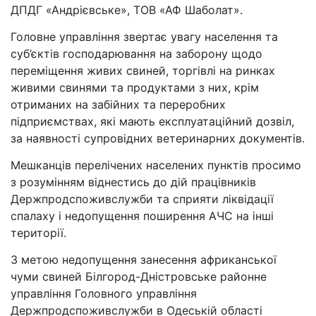
ДПДГ «Андрієвське», ТОВ «АФ Шаболат».
Головне управління звертає увагу населення та
суб’єктів господарювання на заборону щодо
переміщення живих свиней, торгівлі на ринках
живими свинями та продуктами з них, крім
отриманих на забійних та переробних
підприємствах, які мають експлуатаційний дозвіл,
за наявності супровідних ветеринарних документів.
Мешканців перелічених населених пунктів просимо
з розумінням віднестись до дій працівників
Держпродспоживслужби та сприяти ліквідації
спалаху і недопущення поширення АЧС на інші
території.
З метою недопущення занесення африканської
чуми свиней Білгород-Дністровське районне
управління Головного управління
Держпродспоживслужби в Одеській області