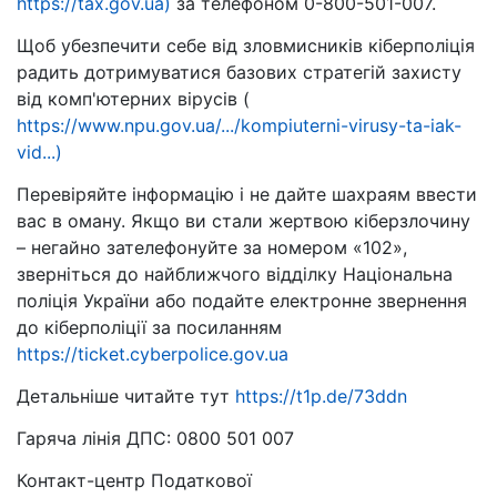
https://tax.gov.ua)
за телефоном 0-800-501-007.
Щоб убезпечити себе від зловмисників кіберполіція
радить дотримуватися базових стратегій захисту
від комп'ютерних вірусів (
https://www.npu.gov.ua/.../kompiuterni-virusy-ta-iak-
vid...)
Перевіряйте інформацію і не дайте шахраям ввести
вас в оману. Якщо ви стали жертвою кіберзлочину
– негайно зателефонуйте за номером «102»,
зверніться до найближчого відділку Національна
поліція України або подайте електронне звернення
до кіберполіції за посиланням
https://ticket.cyberpolice.gov.ua
Детальніше читайте тут
https://t1p.de/73ddn
Гаряча лінія ДПС: 0800 501 007
Контакт-центр Податкової