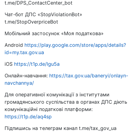
t.me/DPS_ContactCenter_bot
Чат-бот ДПС «StopViolationBot»
t.me/StopOverpriceBot
Мобільний застосунок «Моя податкова»
Android
https://play.google.com/store/apps/details?
id=my.tax.gov.ua
iOS
https://t1p.de/lgu5a
Онлайн-навчання:
https://tax.gov.ua/baneryi/onlayn-
navchannya/
Для оперативної комунікації з інститутами
громадянського суспільства в органах ДПС діють
комунікаційні податкові платформи:
https://t1p.de/aq4sp
Підпишись на телеграм канал t.me/tax_gov_ua