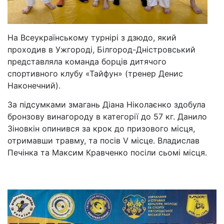
На Всеукраїнському турнірі з дзюдо, який
проходив в Ужгороді, Білгород-Дністровський
представляла команда борців дитячого
спортивного клубу «Тайфун» (тренер Денис
Наконечний).
За підсумками змагань Діана Ніколаєнко здобула
бронзову винагороду в категорії до 57 кг. Данило
Зіновкін опинився за крок до призового місця,
отримавши травму, та посів V місце. Владислав
Печінка та Максим Кравченко посіли сьомі місця.