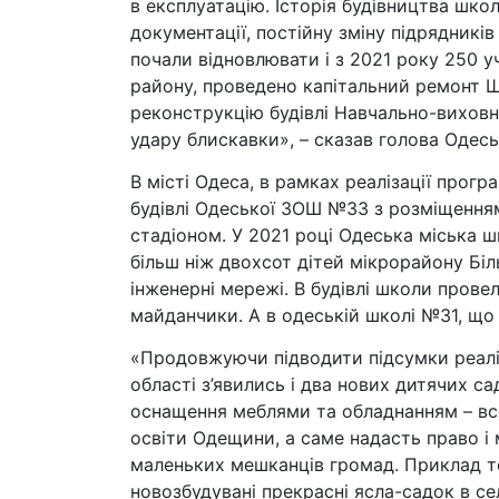
в експлуатацію. Історія будівництва шко
документації, постійну зміну підрядник
почали відновлювати і з 2021 року 250 у
району, проведено капітальний ремонт Ше
реконструкцію будівлі Навчально-виховн
удару блискавки», – сказав голова Одесь
В місті Одеса, в рамках реалізації про
будівлі Одеської ЗОШ №33 з розміщенням
стадіоном. У 2021 році Одеська міська ш
більш ніж двохсот дітей мікрорайону Біл
інженерні мережі. В будівлі школи прове
майданчики. А в одеській школі №31, що 
«Продовжуючи підводити підсумки реаліза
області з’явились і два нових дитячих са
оснащення меблями та обладнанням – все
освіти Одещини, а саме надасть право і
маленьких мешканців громад. Приклад т
новозбудувані прекрасні ясла-садок в се