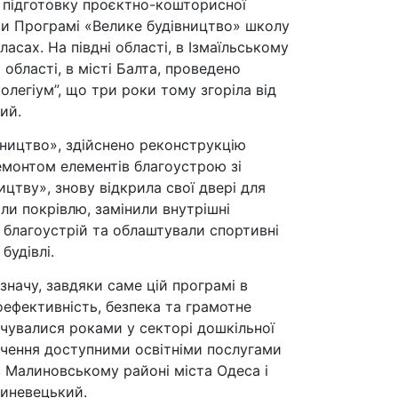
у підготовку проєктно-кошторисної
яки Програмі «Велике будівництво» школу
асах. На півдні області, в Ізмаїльському
області, в місті Балта, проведено
легіум”, що три роки тому згоріла від
ий.
вництво», здійснено реконструкцію
емонтом елементів благоустрою зі
цтву», знову відкрила свої двері для
ли покрівлю, замінили внутрішні
и благоустрій та облаштували спортивні
будівлі.
начу, завдяки саме цій програмі в
гоефективність, безпека та грамотне
чувалися роками у секторі дошкільної
ечення доступними освітніми послугами
 Малиновському районі міста Одеса і
риневецький.