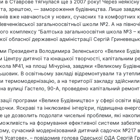
ли в Ставрове тягнулася ще з 2007 року! Через неякісн
ів та, зрештою, — замороження будівництва. Лише завд
чнів вже навчаються у нових, сучасних та комфортних кл
вченківської загальноосвітньої школи №2. А на півночі 
ого комплексу “Балтська загальноосвітня школа №3 – ко
кої обласної державної адміністрації Сергій Гриневецьк
грами Президента Володимира Зеленського «Велике Буді
 Центру дитячої та юнацької творчості, капітальним р
кола №41, на площі Мічуріна, завдяки «Великому Будівни
ьшовик. В освітньому закладі відремонтували та утепли
ли термомодернізацію, а на території закладу здійснил
на вулиці Гастело, 90-А, проведено капітальний ремонт 
ції програми «Велике Будівництво» у сфері освіти відз
дочки. Яскраві та інклюзивні інтер’єри, підвищена енер
 це дозволить подолати чисельні проблеми, які накопи
 можливість на формування ефективної системи забезп
ому, сучасний модернізований дитячий садочок №217 в
лі Усатове», – повідомив голова Одеської ОДА Сергій Г