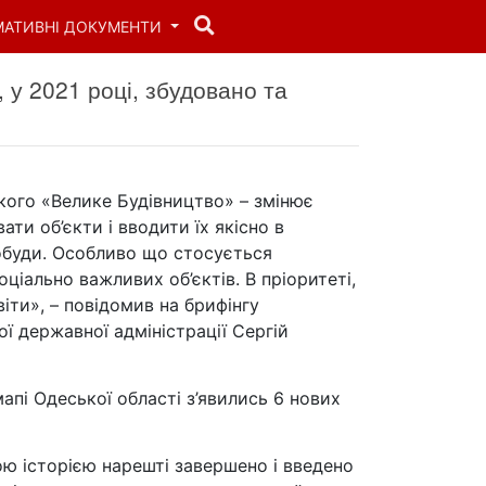
МАТИВНІ ДОКУМЕНТИ
 у 2021 році, збудовано та
ого «Велике Будівництво» – змінює
ати об’єкти і вводити їх якісно в
гобуди. Особливо що стосується
ціально важливих об’єктів. В пріоритеті,
іти», – повідомив на брифінгу
ї державної адміністрації Сергій
мапі Одеської області з’явились 6 нових
ою історією нарешті завершено і введено