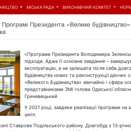
ВНИЦТВО
МІСЬКА РАДА
ВИКОНАВЧИЙ КОМІТЕТ
НОР
 Програмі Президента «Велике будівництво»,
ка
«Програма Президента Володимира Зеленськ
підходи. Адже її основне завдання – завершув
експлуатацію, а не залишати після себе дов
будівництва нових та реконструкції діючих со
«Великого Будівництва» звичайно і сфера осв
представниками ЗМІ голова Одеської обласно
Гриневецький.
У 2021 році, завдяки реалізації програми на 
шкіл.
елі Ставрове Подільського району. Довгобуд з 13-річн