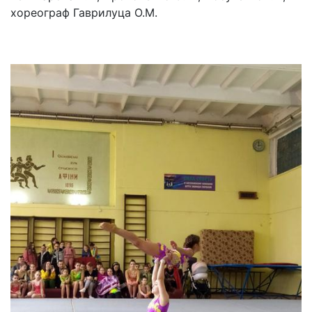
хореограф Гаврилуца О.М.