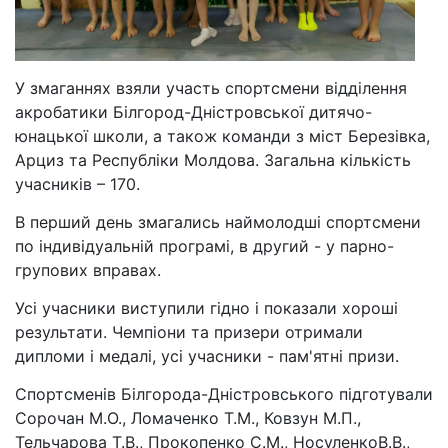
У змаганнях взяли участь спортсмени відділення
акробатики Білгород-Дністровської дитячо-
юнацької школи, а також команди з міст Березівка,
Арциз та Республіки Молдова. Загальна кількість
учасників – 170.
В перший день змагались наймолодші спортсмени
по індивідуальній програмі, в другий - у парно-
групових вправах.
Усі учасники виступили гідно і показали хороші
результати. Чемпіони та призери отримали
дипломи і медалі, усі учасники - пам'ятні призи.
Спортсменів Білгорода-Дністровського підготували
Сорочан М.О., Ломаченко Т.М., Ковзун М.П.,
Тельчарова Т.В., Прокопенко С.М., НосуленкоВ.В.,