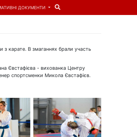
МАТИВНІ ДОКУМЕНТИ
и з карате. В змаганнях брали участь
ана Євстафієва - вихованка Центру
Тренер спортсменки Микола Євстафієв.