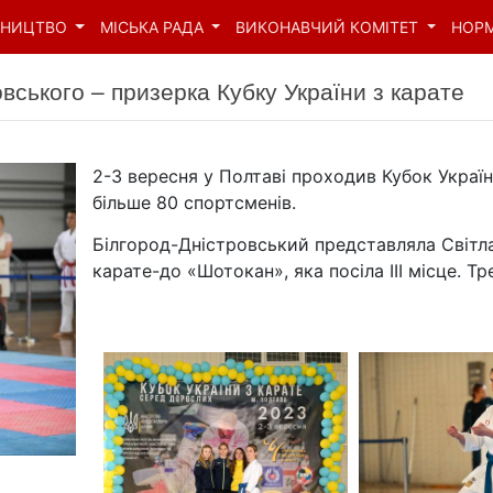
ВНИЦТВО
МІСЬКА РАДА
ВИКОНАВЧИЙ КОМІТЕТ
НОР
вського – призерка Кубку України з карате
2-3 вересня у Полтаві проходив Кубок Україн
більше 80 спортсменів.
Білгород-Дністровський представляла Світл
карате-до «Шотокан», яка посіла III місце. 