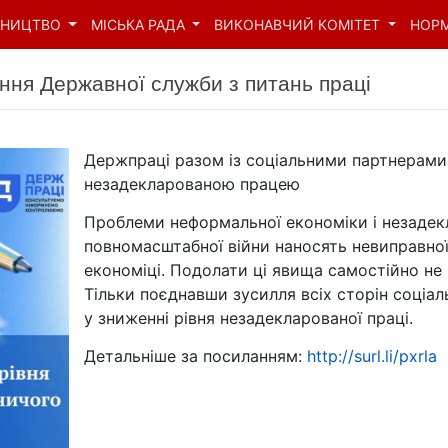
ВНИЦТВО
МІСЬКА РАДА
ВИКОНАВЧИЙ КОМІТЕТ
НОР
ння Державної служби з питань праці
Держпраці разом із соціальними партнерами
незадекларованою працею
Проблеми неформальної економіки і незадек
повномасштабної війни наносять невиправної
економіці. Подолати ці явища самостійно не
Тільки поєднавши зусилля всіх сторін соціа
у зниженні рівня незадекларованої праці.
Детальніше за посиланням:
http://surl.li/pxrla