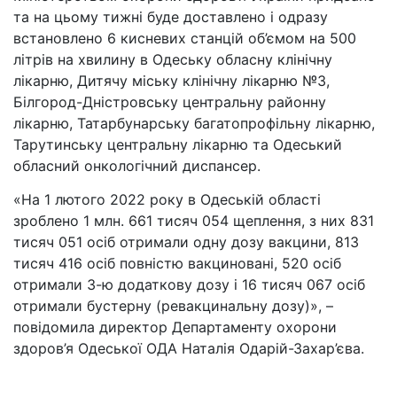
та на цьому тижні буде доставлено і одразу
встановлено 6 кисневих станцій об’ємом на 500
літрів на хвилину в Одеську обласну клінічну
лікарню, Дитячу міську клінічну лікарню №3,
Білгород-Дністровську центральну районну
лікарню, Татарбунарську багатопрофільну лікарню,
Тарутинську центральну лікарню та Одеський
обласний онкологічний диспансер.
«На 1 лютого 2022 року в Одеській області
зроблено 1 млн. 661 тисяч 054 щеплення, з них 831
тисяч 051 осіб отримали одну дозу вакцини, 813
тисяч 416 осіб повністю вакциновані, 520 осіб
отримали 3-ю додаткову дозу і 16 тисяч 067 осіб
отримали бустерну (ревакцинальну дозу)», –
повідомила директор Департаменту охорони
здоров’я Одеської ОДА Наталія Одарій-Захар’єва.