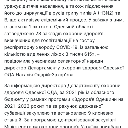
уражує дитяче населення, а також підключення
його до циркуляції вірусів грипу типів А (H3N2) та
В, що активізує епідемічний процес. У зв’язку з цим,
станом на 1 лютого в Одеській області
затверджено 28 закладів охорони здоров’я,
визначених для госпіталізації на гостру
респіраторну хворобу COVID-19, із загальною
кількістю виділених ліжок 3 тисяч 615», –
повідомила учасникам селекторної наради
директор Департаменту охорони здоров’я Одеської
ОДА Наталія Одарій-Захар’єва.
За інформацією директора Департаменту охорони
здоров’я Одеської ОДА, за 2021 рік із обласного
бюджету у рамках програми «Здоров’я Одещини на
2021 -2023 роки» та за рахунок державної
субвенції закуплено та встановлено 9 кисневих
станцій. За програмою централізованої закупівлі
Міністерством охорони здоров’я України придбано