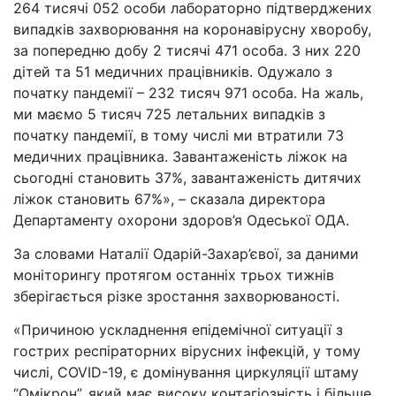
264 тисячі 052 особи лабораторно підтверджених
випадків захворювання на коронавірусну хворобу,
за попередню добу 2 тисячі 471 особа. З них 220
дітей та 51 медичних працівників. Одужало з
початку пандемії – 232 тисяч 971 особа. На жаль,
ми маємо 5 тисяч 725 летальних випадків з
початку пандемії, в тому числі ми втратили 73
медичних працівника. Завантаженість ліжок на
сьогодні становить 37%, завантаженість дитячих
ліжок становить 67%», – сказала директора
Департаменту охорони здоров’я Одеської ОДА.
За словами Наталії Одарій-Захар’євої, за даними
моніторингу протягом останніх трьох тижнів
зберігається різке зростання захворюваності.
«Причиною ускладнення епідемічної ситуації з
гострих респіраторних вірусних інфекцій, у тому
числі, COVID-19, є домінування циркуляції штаму
“Омікрон”, який має високу контагіозність і більше