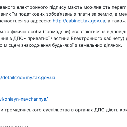
ованого електронного підпису мають можливість перегл
них їм податкових зобов’язань з плати за землю, в ме
ійснюється за адресою:
http://cabinet.tax.gov.ua,
а також 
емлю фізичні особи (громадяни) звертаються із відпов
ння з ДПС» приватної частини Електронного кабінету) 
бо місцем знаходження будь-якої з земельних ділянок.
/details?id=my.tax.gov.ua
ryi/onlayn-navchannya/
ми громадянського суспільства в органах ДПС діють ко