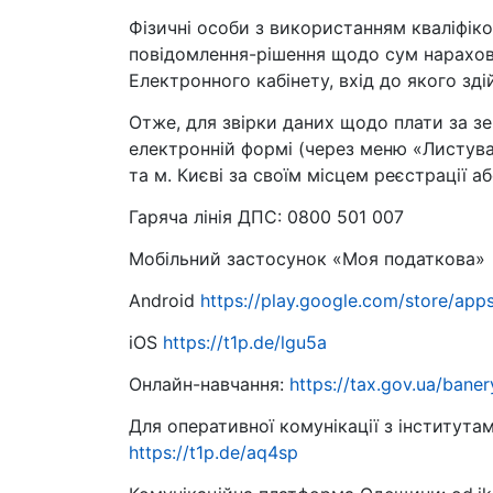
Фізичні особи з використанням кваліфік
повідомлення-рішення щодо сум нарахова
Електронного кабінету, вхід до якого зд
Отже, для звірки даних щодо плати за з
електронній формі (через меню «Листува
та м. Києві за своїм місцем реєстрації а
Гаряча лінія ДПС: 0800 501 007
Мобільний застосунок «Моя податкова»
Android
https://play.google.com/store/apps
iOS
https://t1p.de/lgu5a
Онлайн-навчання:
https://tax.gov.ua/bane
Для оперативної комунікації з інститута
https://t1p.de/aq4sp