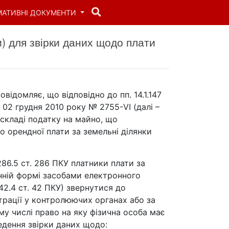
МАТИВНІ ДОКУМЕНТИ
) для звірки даних щодо плати
відомляє, що відповідно до пп. 14.1.147
д 02 грудня 2010 року № 2755-VІ (далі –
 складі податку на майно, що
о орендної плати за земельні ділянки
86.5 ст. 286 ПКУ платники плати за
ній формі засобами електронного
42.4 ст. 42 ПКУ) звернутися до
трації у контролюючих органах або за
му числі право на яку фізична особа має
едення звірки даних щодо: