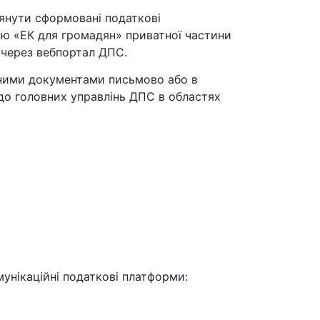
янути сформовані податкові
ню «ЕК для громадян» приватної частини
через вебпортал ДПС.
ідними документами письмово або в
до головних управлінь ДПС в областях
мунікаційні податкові платформи: