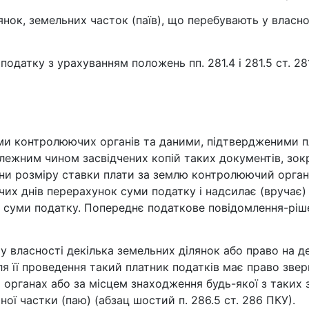
янок, земельних часток (паїв), що перебувають у власно
податку з урахуванням положень пп. 281.4 і 281.5 ст. 28
ми контролюючих органів та даними, підтвердженими пл
алежним чином засвідчених копій таких документів, зок
іни розміру ставки плати за землю контролюючий орган
их днів перерахунок суми податку і надсилає (вручає)
 суми податку. Попереднє податкове повідомлення-рі
 у власності декілька земельних ділянок або право на д
для її проведення такий платник податків має право зв
органах або за місцем знаходження будь-якої з таких з
ої частки (паю) (абзац шостий п. 286.5 ст. 286 ПКУ).