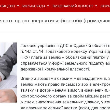
ВНИЦТВО
МІСЬКА РАДА
ВИКОНАВЧИЙ КОМІТЕТ
НОР
мають право звернутися фізособи (громадяни
Головне управління ДПС в Одеській області по
п. 14.1 ст. 14 Податкового кодексу України ві
ПКУ) плата за землю – обов’язковий платіж у
справляється у формі земельного податку аб
державної і комунальної власності.
Згідно з абзацами сьомим – дванадцятим п. 2
землю мають право письмово або в електрон
зв’язку (з дотриманням вимог, визначених п. 
контролюючого органу за своїм місцем реєс
місцем знаходження земельних ділянок, у то
як власник земельної частки (паю), для пров