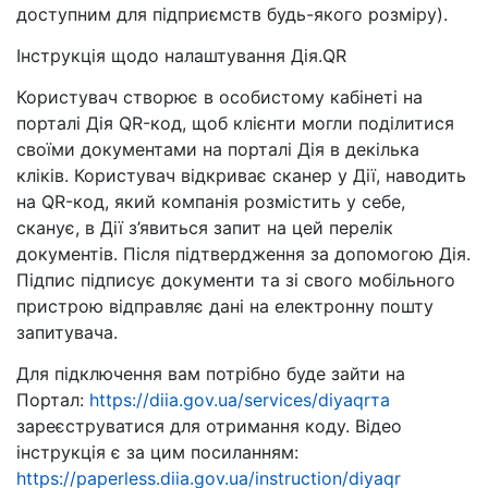
доступним для підприємств будь-якого розміру).
Інструкція щодо налаштування Дія.QR
Користувач створює в особистому кабінеті на
порталі Дія QR-код, щоб клієнти могли поділитися
своїми документами на порталі Дія в декілька
кліків. Користувач відкриває сканер у Дії, наводить
на QR-код, який компанія розмістить у себе,
сканує, в Дії з’явиться запит на цей перелік
документів. Після підтвердження за допомогою Дія.
Підпис підписує документи та зі свого мобільного
пристрою відправляє дані на електронну пошту
запитувача.
Для підключення вам потрібно буде зайти на
Портал:
https://diia.gov.ua/services/diyaqrта
зареєструватися для отримання коду. Відео
інструкція є за цим посиланням:
https://paperless.diia.gov.ua/instruction/diyaqr