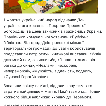
1 жовтня український народ відзначає День
українського козацтва, Покрови Пресвятої
Богородиці та День захисників і захисниць України.
Працівники комунальної установи «Публічна
бібліотека Білгород-Дністровської міської
територіальної громади» до уваги користувачів
представили патріотичні книжкові виставки: «Уклін
доземний вам, захисники!», «Героїв стежина від
батька до сина», «Незламні, нескорені,
непереможні», «Мужність, відданість, подвиг»,
«Сучасні Герої України».
Запалили свічку пам’яті, віддали шану тим, хто
втратив найцінніше – життя. Пам’ятаємо їх… Подвиг
кожного бійця наближає Україну до Перемоги.
У відділі обслуговування дітей та юнацтва