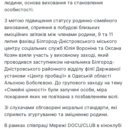
людини, основа виховання та становлення
особистості.
З метою підвищення статусу родинно-сімейного
виховання, сприяння в побудові близьких
емоційних зв’язків між членами родини, 9 та 11
липня фахівці Білгород-Дністровського міського
центру соціальних служб Юлія Вороніна та Оксана
Козян взяли участь у виховному заході, який
проводився заступником начальника Білгород-
Дністровського районного відділу філії Державної
установи «Центр пробації» в Одеській області
Альоною Боболєвою. До групового заходу на тему
«Сімейні цінності» були залучені особи, міра
покарання яких не пов’язана з позбавленням волі.
Зі слухачами обговорені моральні стандарти, які
сприяють згуртуванню та зміцненню родини.
В рамках співпраці Мережі DOCU/CLUB в кіноклубі