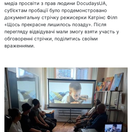
медіа просвіти з прав людини DocudaysUA,
суб’єктам пробації було продемонстровано
документальну стрічку режисерки Катрінс Філп
«Щось прекрасне лишилось позаду». Після
перегляду відвідувачі мали змогу взяти участь у
обговоренні стрічки, поділитись своїми
враженнями.