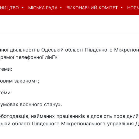
ВНИЦТВО
МІСЬКА РАДА
ВИКОНАВЧИЙ КОМІТЕТ
НОР
ійної діяльності в Одеській області Південного Міжрегі
ямої телефонної лінії»:
теми:
новим законом»;
теми:
 умовах воєнного стану».
отодавців, найманих працівників відповість провідний 
еській області Південного Міжрегіонального управління 