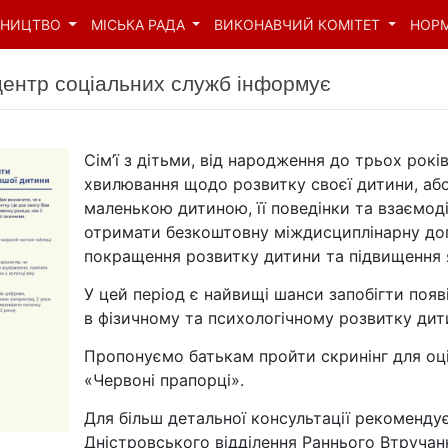
ВНИЦТВО
МІСЬКА РАДА
ВИКОНАВЧИЙ КОМІТЕТ
НОР
центр соціальних служб інформує
Сім’ї з дітьми, від народження до трьох рокі
хвилювання щодо розвитку своєї дитини, або
маленькою дитиною, її поведінки та взаємод
отримати безкоштовну міждисциплінарну доп
покращення розвитку дитини та підвищення 
У цей період є найвищі шанси запобігти появі 
в фізичному та психологічному розвитку дит
Пропонуємо батькам пройти скринінг для оці
«Червоні прапорці».
Для більш детальної консультації рекоменду
Дністровського відділення Раннього Втручанн