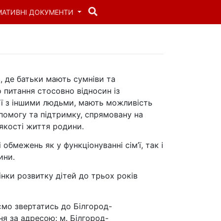
МАТИВНІ ДОКУМЕНТИ
в, де батьки мають сумніви та
 питання стосовно відносин із
ії з іншими людьми, мають можливість
омогу та підтримку, спрямовану на
якості життя родини.
обмежень як у функціонуванні сім’ї, так і
ини.
нки розвитку дітей до трьох років
ємо звертатись до Білгород-
я за адресою: м. Білгород-